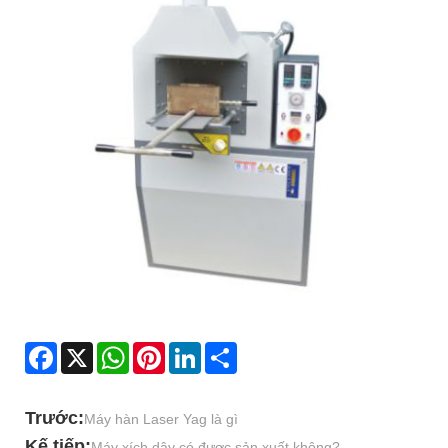
Facebook
X
WhatsApp
Pinterest
LinkedIn
Share
Trước:
Máy hàn Laser Yag là gì
Kế tiếp:
Máy xích dây có được sản xuất không?