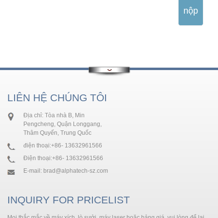
nộp
LIÊN HỆ CHÚNG TÔI
Địa chỉ: Tòa nhà B, Min
Pengcheng, Quận Longgang,
Thâm Quyến, Trung Quốc
điện thoại:
+86- 13632961566
Điện thoại:
+86- 13632961566
E-mail:
brad@alphatech-sz.com
INQUIRY FOR PRICELIST
Mọi thắc mắc về máy xích, lò sưởi, máy laser hoặc bảng giá, vui lòng để lại