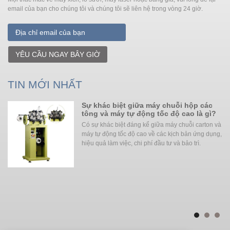
email của bạn cho chúng tôi và chúng tôi sẽ liên hệ trong vòng 24 giờ.
YÊU CẦU NGAY BÂY GIỜ
TIN MỚI NHẤT
Sự khác biệt giữa máy chuỗi hộp các
tông và máy tự động tốc độ cao là gì?
ông
Có sự khác biệt đáng kể giữa máy chuỗi carton và
máy tự động tốc độ cao về các kịch bản ứng dụng,
hần
hiệu quả làm việc, chi phí đầu tư và bảo trì. ‌‌
ợc
àn
ph
n
rõ 