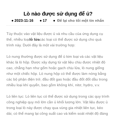
Lò nào được sử dụng để ủ?
●
2023-11-16
●
17
●
Để lại cho tôi một tin nhắn
Tùy thuộc vào vật liệu được ủ và nhu cầu của ứng dụng cụ
thể, nhiều loại
lò lửa
các loại có thể được sử dụng cho quá
trình này. Dưới đây là một vài trường hợp:
Lò nung thường được sử dụng để ủ kim loại và các vật liệu
khác là lò hộp. Được xây dựng từ vật liệu chịu được nhiệt độ
cao, chẳng hạn như gốm hoặc gạch chịu lửa, lò nung giống
như một chiếc hộp. Lò nung hộp có thể được làm nóng bằng
các bộ phận điện trở, đầu đốt gas hoặc đầu đốt đốt dầu trong
nhiều loại khí quyển, bao gồm không khí, nitơ, hydro, v.v.
Lò liên tục: Lò liên tục có thể được sử dụng trong các quy trình
công nghiệp quy mô lớn cần ủ khối lượng lớn. Vật liệu được ủ
trong loại lò này được chạy qua vùng gia nhiệt liên tục, kéo
dài, có thể mang lại công suất cao và kiểm soát nhiệt độ đáng